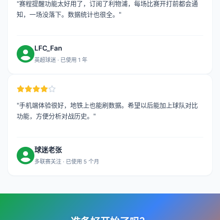
"赛程提醒功能太好用了，订阅了利物浦，每场比赛开打前都会通
知，一场没落下。数据统计也很全。"
LFC_Fan
英超球迷 · 已使用 1 年
"手机端体验很好，地铁上也能刷数据。希望以后能加上球队对比
功能，方便分析对战历史。"
球迷老张
多联赛关注 · 已使用 5 个月