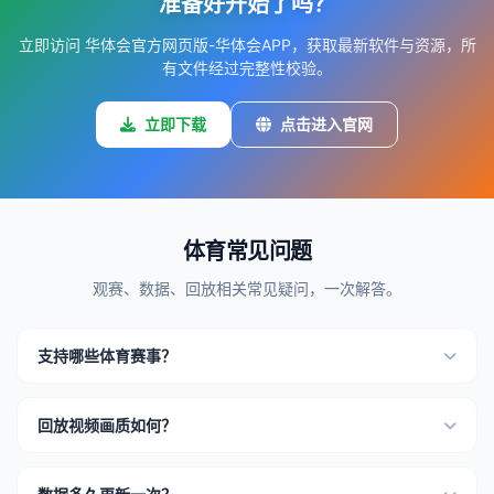
准备好开始了吗？
立即访问 华体会官方网页版-华体会APP，获取最新软件与资源，所
有文件经过完整性校验。
立即下载
点击进入官网
体育常见问题
观赛、数据、回放相关常见疑问，一次解答。
支持哪些体育赛事？
回放视频画质如何？