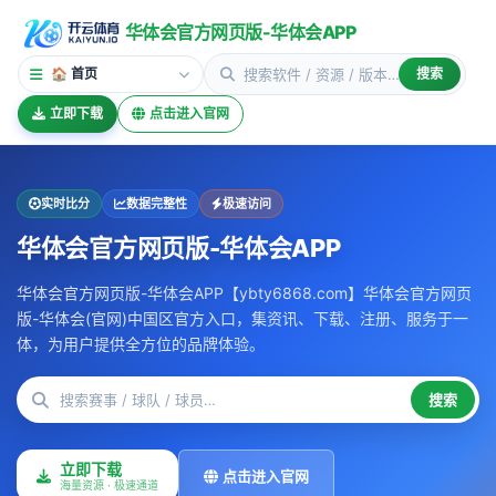
华体会官方网页版-华体会APP
搜索
立即下载
点击进入官网
实时比分
数据完整性
极速访问
华体会官方网页版-华体会APP
华体会官方网页版-华体会APP【ybty6868.com】华体会官方网页
版-华体会(官网)中国区官方入口，集资讯、下载、注册、服务于一
体，为用户提供全方位的品牌体验。
搜索
立即下载
点击进入官网
海量资源 · 极速通道