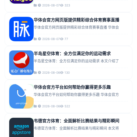
2026-08-07
323
华体会官方网页版提供精彩综合体育赛事直播
华体会官方网页版提供精彩综合体育赛事直播 华体会
2026-08-07
77
半岛星空体育：全方位满足你的运动需求
半岛星空体育：全方位满足你的运动需求 本文介绍了
2026-08-06
130
华体会官方平台如何帮助你赢得更多乐趣
华体会官方平台如何帮助你赢得更多乐趣 华体会官方
2026-08-06
522
韦德官方体育：全面解析比赛结果与精彩瞬间
韦德官方体育：全面解析比赛结果与精彩瞬间 本文将