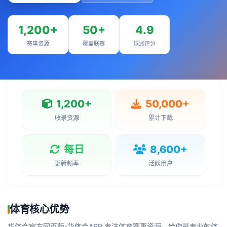
1,200+
50+
4.9
赛事资源
覆盖联赛
球迷评分
1,200+
50,000+
收录资源
累计下载
每日
8,600+
更新频率
活跃用户
体育核心优势
华体会官方网页版-华体会APP 专注体育赛事资源，给你最专业的体